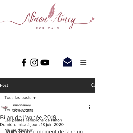
Post
Tous les posts
ninonamey
Tous les posts
30 déc. 2019
Bilan de l'année 2019
Les petites réflexions de Ninon
Dernière mise à jour :
18 juin 2020
Ma vie d'auteur
Voici venu le moment de faire un 