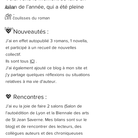
bilan de l’année, qui a été pleine 
Autre
de :
Les coulisses du roman
bilan
💖 Nouveautés : 
J’ai en effet autopublié 3 romans, 1 novella, 
et participé à un recueil de nouvelles 
collectif. 
Ils sont tous 
ICI
 .
J'ai également ajouté ce blog à mon site et 
j'y partage quelques réflexions ou situations 
relatives à ma vie d'auteur. 
💖 Rencontres : 
J’ai eu la joie de faire 2 salons (Salon de 
l'autoédition de Lyon et la Biennale des arts 
de St Jean Saverne. Mes bilans sont sur le 
blog) et de rencontrer des lecteurs, des 
collègues auteurs et des chroniqueuses 