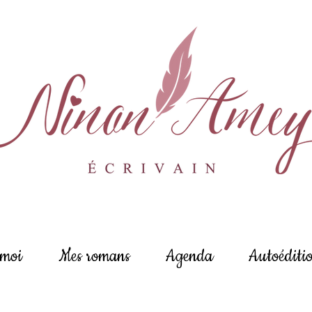
 moi
Mes romans
Agenda
Autoéditi