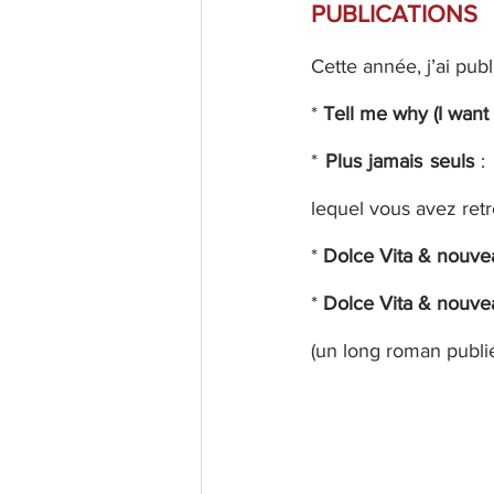
PUBLICATIONS
Cette année, j’ai publ
* 
Tell me why (I want i
* 
Plus jamais seuls
 :
lequel vous avez ret
* 
Dolce Vita & nouvea
* 
Dolce Vita & nouvea
(un long roman publié