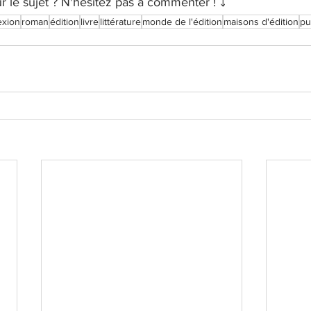
ur le sujet ? N'hésitez pas à commenter ! ⤵️
exion
roman
édition
livre
littérature
monde de l'édition
maisons d'édition
pu