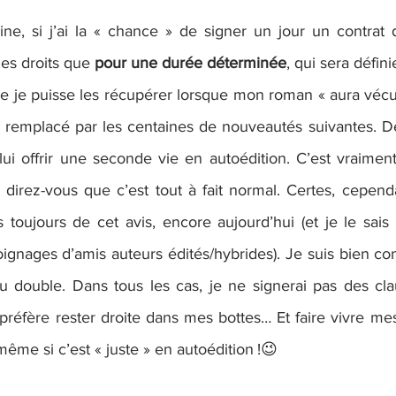
e, si j’ai la « chance » de signer un jour un contrat d’
es droits que 
pour une durée déterminée
, qui sera défin
que je puisse les récupérer lorsque mon roman « aura vécu
ra remplacé par les centaines de nouveautés suivantes. D
 lui offrir une seconde vie en autoédition. C’est vraimen
 direz-vous que c’est tout à fait normal. Certes, cependa
 toujours de cet avis, encore aujourd’hui (et je le sais
oignages d’amis auteurs édités/hybrides). Je suis bien co
ou double. Dans tous les cas, je ne signerai pas des cl
préfère rester droite dans mes bottes… Et faire vivre mes
ême si c’est « juste » en autoédition !😉