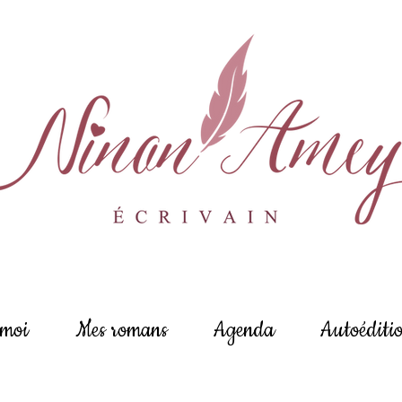
 moi
Mes romans
Agenda
Autoéditi