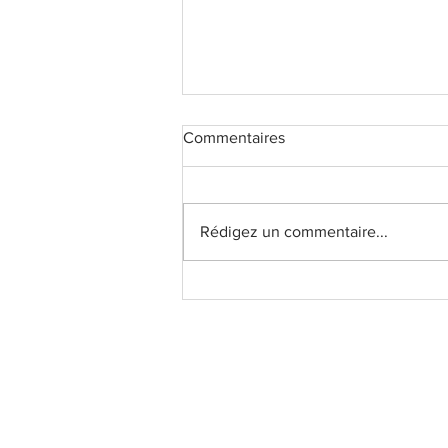
Commentaires
Rédigez un commentaire...
Les auteurs doivent-ils avoir
honte de leurs premiers
romans ?