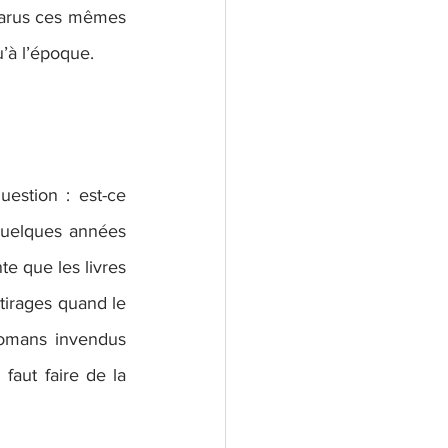
parus ces mêmes 
’à l’époque.
estion : est-ce 
quelques années 
te que les livres 
tirages quand le 
omans invendus 
faut faire de la 