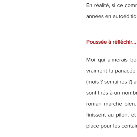
En réalité, si ce co
années en autoédition
Poussée à réfléchir…
Moi qui aimerais be
vraiment la panacée 
(mois ? semaines ?) av
sont tirés à un nombr
roman marche bien. 
finissent au pilon, e
place pour les centa