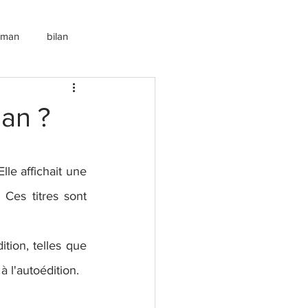
roman
bilan
man ?
le affichait une 
Ces titres sont 
tion, telles que 
 l'autoédition.