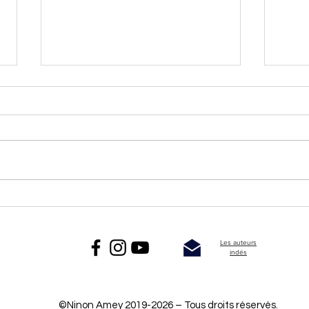
Les auteurs doivent-ils faire fi
Qu'e
de leurs valeurs lorsqu'ils
litté
écrivent ?
Les auteurs
indés
©Ninon Amey 2019-2026 – Tous droits réservés.