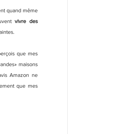
ntent quand même 
uvent 
vivre des 
aintes.
erçois que mes 
randes» maisons 
 avis Amazon ne 
lement que mes 