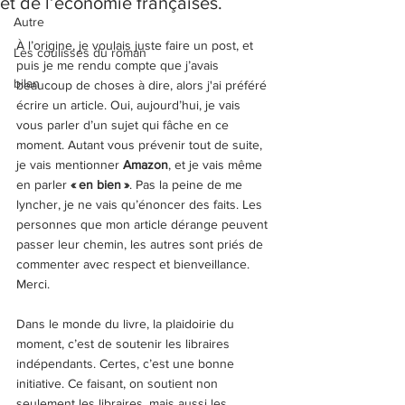
et de l’économie françaises.
Autre
À l’origine, je voulais juste faire un post, et 
Les coulisses du roman
puis je me rendu compte que j’avais 
bilan
beaucoup de choses à dire, alors j'ai préféré 
écrire un article. Oui, aujourd’hui, je vais 
vous parler d’un sujet qui fâche en ce 
moment. Autant vous prévenir tout de suite, 
je vais mentionner
 Amazon
, et je vais même 
en parler 
« en bien »
. Pas la peine de me 
lyncher, je ne vais qu’énoncer des faits. Les 
personnes que mon article dérange peuvent 
passer leur chemin, les autres sont priés de 
commenter avec respect et bienveillance. 
Merci. 
Dans le monde du livre, la plaidoirie du 
moment, c’est de soutenir les libraires 
indépendants. Certes, c’est une bonne 
initiative. Ce faisant, on soutient non 
seulement les libraires, mais aussi les 