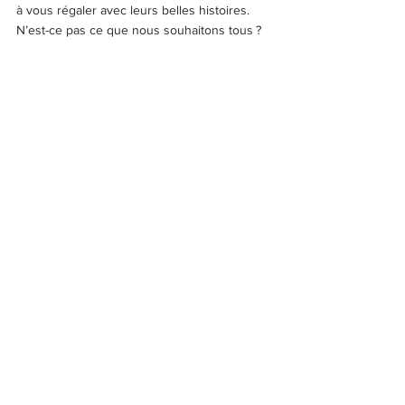
à vous régaler avec leurs belles histoires. 
N’est-ce pas ce que nous souhaitons tous ?
Comment soutenir les auteurs 
indépendants ?
On dira ce qu’on voudra sur Amazon, mais je 
ne suis pas persuadée qu’il fasse plus de 
tort aux libraires que la Fnac, Cultura, ou les 
espaces culturels Leclerc. D’ailleurs, le géant 
du e-commerce vend également les livres 
publiés par les maisons d’édition, ne 
l’oublions pas. C'est donc que celles-ci y 
trouvent leur compte.
Pour conclure, je rappellerai donc 
qu’
Amazon donne sa chance à des milliers 