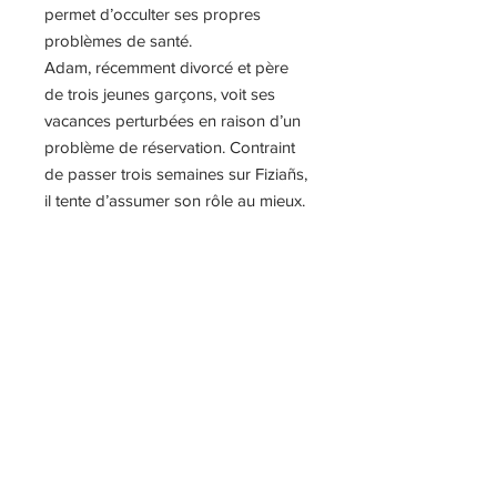
permet d’occulter ses propres
problèmes de santé.
Adam, récemment divorcé et père
de trois jeunes garçons, voit ses
vacances perturbées en raison d’un
problème de réservation. Contraint
de passer trois semaines sur Fiziañs,
il tente d’assumer son rôle au mieux.
Lorsque son fils cadet se casse le
bras, il est soulagé que la charmante
doctoresse lui propose son aide
pour s’occuper de ses deux autres
enfants.
Il suffirait d’un rien, comme d’un petit
coup de pouce de la météo
capricieuse, pour que ces deux êtres
malmenés par la vie soient amenés à
se rapprocher davantage.