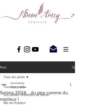
Post
Tous les posts
ninonamey
Tous les posts
10 déc. 2024
Salons 2024... du pire comme du
Les petites réflexions de Ninon
meilleur !
Ma vie d'auteur