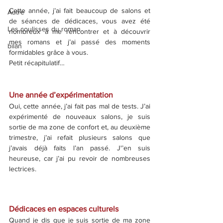
Cette année, j’ai fait beaucoup de salons et 
Autre
de séances de dédicaces, vous avez été 
Les coulisses du roman
nombreux à me rencontrer et à découvrir 
mes romans et j’ai passé des moments 
bilan
formidables grâce à vous.
Petit récapitulatif…
Une année d’expérimentation
Oui, cette année, j’ai fait pas mal de tests. J’ai 
expérimenté de nouveaux salons, je suis 
sortie de ma zone de confort et, au deuxième 
trimestre, j’ai refait plusieurs salons que 
j’avais déjà faits l’an passé. J'’en suis 
heureuse, car j’ai pu revoir de nombreuses 
lectrices.
Dédicaces en espaces culturels
Quand je dis que je suis sortie de ma zone 