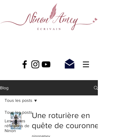
Blog
Tous les posts
Tous les posts
Une roturière en
Les petites
quête de couronne
réflexions de
Ninon
ninonamey