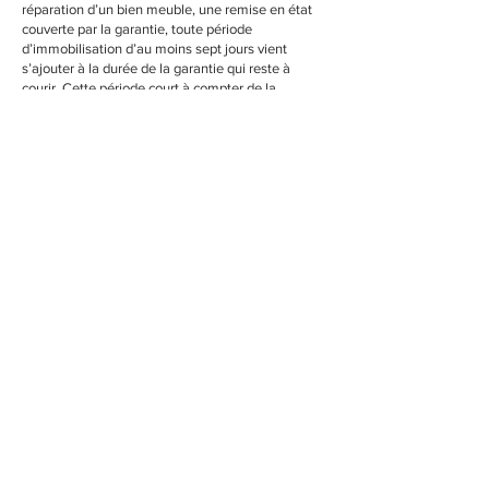
réparation d’un bien meuble, une remise en état
couverte par la garantie, toute période
d’immobilisation d’au moins sept jours vient
s’ajouter à la durée de la garantie qui reste à
courir. Cette période court à compter de la
demande d’intervention de l’acheteur ou de la
mise à disposition pour réparation du bien en
cause, si cette mise à disposition est postérieure à
la demande d’intervention. »
Afin de faire valoir ses droits, le Client devra
informer le Vendeur par écrit à
ninon.amey@gmail.com
, de la non-conformité des
Produits ou de l’existence des vices cachés à
compter de la découverte.
Le Vendeur rembourse les Produits sous garantie
jugés non conformes ou défectueux.
Les frais d’envois seront remboursés sur la base
du tarif facturé et les frais de retour seront
remboursés sur présentation des justificatifs.
Les remboursements ou remplacements des
Produits jugés non conformes ou défectueux
seront effectués dans les meilleurs délais et au
plus tard dans les trente jours suivant la
constatation par le Vendeur du défaut de
conformité ou du vice caché. Ce remboursement