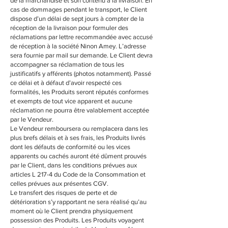
de la marchandise et son contenu à la livraison. En
cas de dommages pendant le transport, le Client
dispose d’un délai de sept jours à compter de la
réception de la livraison pour formuler des
réclamations par lettre recommandée avec accusé
de réception à la société Ninon Amey. L’adresse
sera fournie par mail sur demande. Le Client devra
accompagner sa réclamation de tous les
justificatifs y afférents (photos notamment). Passé
ce délai et à défaut d’avoir respecté ces
formalités, les Produits seront réputés conformes
et exempts de tout vice apparent et aucune
réclamation ne pourra être valablement acceptée
par le Vendeur.
Le Vendeur remboursera ou remplacera dans les
plus brefs délais et à ses frais, les Produits livrés
dont les défauts de conformité ou les vices
apparents ou cachés auront été dûment prouvés
par le Client, dans les conditions prévues aux
articles L 217-4 du Code de la Consommation et
celles prévues aux présentes CGV.
Le transfert des risques de perte et de
détérioration s’y rapportant ne sera réalisé qu’au
moment où le Client prendra physiquement
possession des Produits. Les Produits voyagent