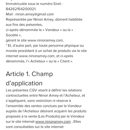
Immatriculée sous le numéro Siret :
84262154200021
.
Mail :
ninon.amey@gmail.com
Représentée par Ninon Amey, dûment habilitée
aux fins des présentes,
ci-après dénommée le « Vendeur » ou la «
Société »,
gérant le site www.ninonamey.com,
* Et, d’autre part, par toute personne physique ou
morale procédant à un achat de produits via le site
internet
www.ninonamey.com
, et ci-après
dénommée, l’« Acheteur » ou le « Client ».
Article 1. Champ
d’application
Les présentes CGV visent à définir les relations
contractuelles entre Ninon Amey et l’Acheteur, et
s’appliquent, sans restriction ni réserve à
l’ensemble des ventes conclues par le Vendeur
auprès de l’Acheteur désirant acquérir les produits
proposés à la vente (Les Produits) par le Vendeur
sur le site internet
www.ninonamey.com
; Elles
sont consultables sur le site internet