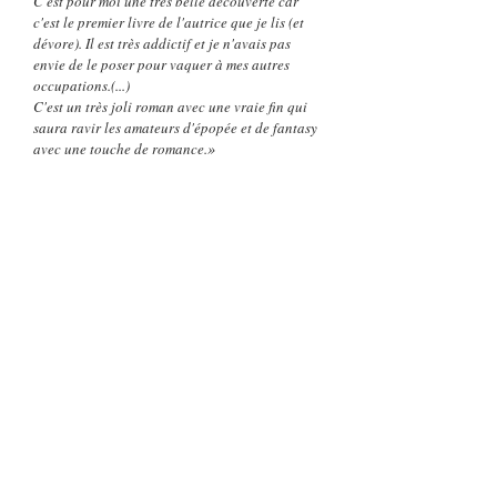
C'est pour moi une très belle découverte car
c'est le premier livre de l'autrice que je lis (et
dévore). Il est très addictif et je n'avais pas
envie de le poser pour vaquer à mes autres
occupations.(...)
C'est un très joli roman avec une vraie fin qui
saura ravir les amateurs d'épopée et de fantasy
»
avec une touche de romance.
– Justine et ses lectures –
Lire la chronique complète
«
Même si vous n’êtes pas fan de fantasy ou de
royautés, vous allez être plongé dans cette
atmosphère d’exception. Elle permet de vous
intégrer totalement dans cette histoire et vous
faire oublier le temps qui passe. L’auteure est
une conteuse hors pair.
En effet, elle possède cette plume sachant
parfaitement construire des personnes bien
définis, une histoire bien construite, donnant
»
un ensemble captivant à souhait.