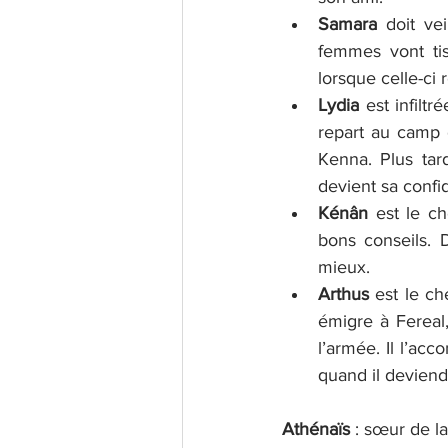
Samara
 doit ve
femmes vont ti
lorsque celle-ci 
Lydia
 est infilt
repart au camp d
Kenna. Plus tard
devient sa confi
Kénân
 est le ch
bons conseils. 
mieux.
Arthus
 est le ch
émigre à Fereal,
l’armée. Il l’ac
quand il deviend
Athénaïs
 : sœur de l