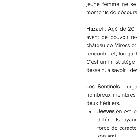
jeune femme ne se la
moments de découra
Hazael
 : Âgé de 20 an
avant de pouvoir rev
château de Miross et
rencontre et, lorsqu’i
C’est un fin stratèg
dessein, à savoir : de
Les Sentinels
 : org
nombreux membres son
deux héritiers.
Jeeves
 en est l
différents royaum
force de caractè
son ami.