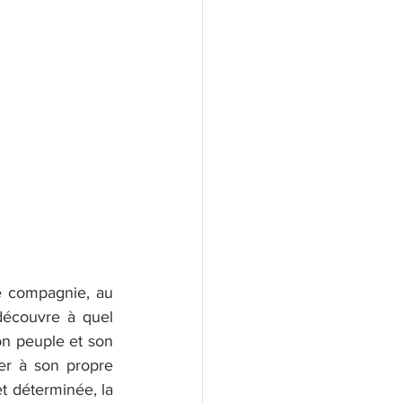
de compagnie, au 
 découvre à quel 
on peuple et son 
er à son propre 
t déterminée, la 