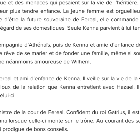
 et des menaces qui pesaient sur la vie de l’héritière, 
 leur plus tendre enfance. La jeune femme est orgueilleus
ée d’être la future souveraine de Fereal, elle commande 
égard de ses domestiques. Seule Kenna parvient à lui teni
ompagnie d’Athénaïs, puis de Kenna et amie d’enfance de 
le rêve de se marier et de fonder une famille, même si son t
mbe néanmoins amoureuse de Wilhem.
ereal et ami d’enfance de Kenna. Il veille sur la vie de la
loux de la relation que Kenna entretient avec Hazael. Il 
lui-ci.
istre de la cour de Fereal. Confident du roi Gatrius, il est
Kenna lorsque celle-ci monte sur le trône. Au courant des s
ui prodigue de bons conseils.