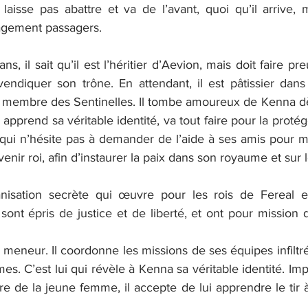
isse pas abattre et va de l’avant, quoi qu’il arrive, 
gement passagers.
s, il sait qu’il est l’héritier d’Aevion, mais doit faire pr
endiquer son trône. En attendant, il est pâtissier dans 
 membre des Sentinelles. Il tombe amoureux de Kenna dè
l apprend sa véritable identité, va tout faire pour la protége
e qui n’hésite pas à demander de l’aide à ses amis pour m
venir roi, afin d’instaurer la paix dans son royaume et sur 
anisation secrète qui œuvre pour les rois de Fereal et
t épris de justice et de liberté, et ont pour mission de 
e meneur. Il coordonne les missions de ses équipes infilt
es. C’est lui qui révèle à Kenna sa véritable identité. Imp
re de la jeune femme, il accepte de lui apprendre le tir à 