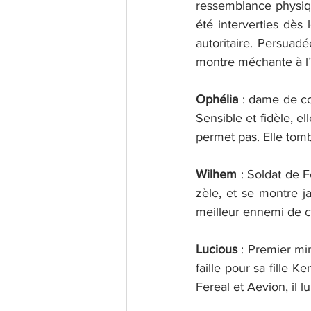
ressemblance physique
été interverties dès
autoritaire. Persuad
montre méchante à l’
Ophélia
 : dame de c
Sensible et fidèle, el
permet pas. Elle to
Wilhem 
: Soldat de F
zèle, et se montre ja
meilleur ennemi de ce
Lucious
 : Premier min
faille pour sa fille 
Fereal et Aevion, il l