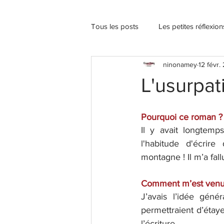
Tous les posts
Les petites réflexio
ninonamey
12 févr.
L'usurpat
Pourquoi ce roman ?
Il y avait longtemp
l'habitude d'écrir
montagne ! Il m’a fal
Comment m’est venue 
J’avais l’idée géné
permettraient d’étaye
l’écriture.