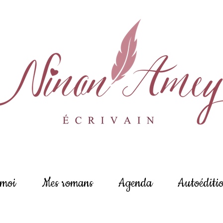
 moi
Mes romans
Agenda
Autoéditi