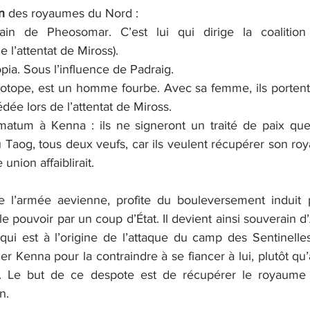
n 
des royaumes du Nord :
ain de Pheosomar. C’est lui qui dirige la coalition 
 l’attentat de Miross).
fopia. Sous l’influence de Padraig.
 Iotope, est un homme fourbe. Avec sa femme, ils portent 
édée lors de l’attentat de Miross.
imatum à Kenna : ils ne signeront un traité de paix que 
Taog, tous deux veufs, car ils veulent récupérer son roy
union affaiblirait.
e l’armée aevienne, profite du bouleversement induit pa
e pouvoir par un coup d’État. Il devient ainsi souverain d’
qui est à l’origine de l’attaque du camp des Sentinelles. 
r Kenna pour la contraindre à se fiancer à lui, plutôt qu’
d. Le but de ce despote est de récupérer le royaume 
n.