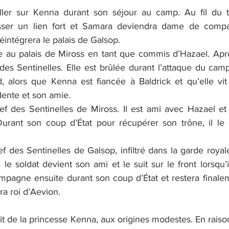
iller sur Kenna durant son séjour au camp. Au fil du 
sser un lien fort et Samara deviendra dame de comp
réintégrera le palais de Galsop.
rée au palais de Miross en tant que commis d’Hazael. Après 
es Sentinelles. Elle est brûlée durant l’attaque du camp
, alors que Kenna est fiancée à Baldrick et qu’elle vit 
dente et son amie.
ef des Sentinelles de Miross. Il est ami avec Hazael et 
Durant son coup d’État pour récupérer son trône, il le 
ef des Sentinelles de Galsop, infiltré dans la garde royal
 le soldat devient son ami et le suit sur le front lorsqu’
compagne ensuite durant son coup d’État et restera finale
ra roi d’Aevion.
ait de la princesse Kenna, aux origines modestes. En raiso