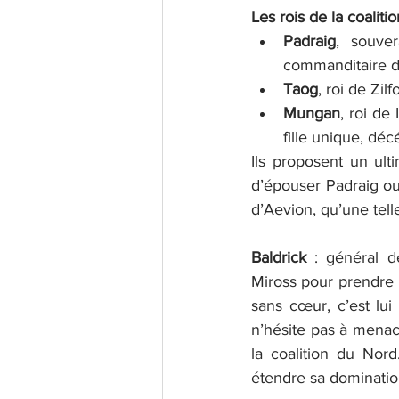
Les rois de la coalitio
Padraig
, souver
commanditaire de
Taog
, roi de Zil
Mungan
, roi de
fille unique, déc
Ils proposent un ult
d’épouser Padraig ou 
d’Aevion, qu’une telle 
Baldrick
 : général d
Miross pour prendre l
sans cœur, c’est lui 
n’hésite pas à menace
la coalition du Nor
étendre sa dominatio