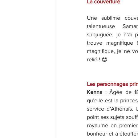
La couverture
Une sublime couver
talentueuse Sama
subjuguée, je n’ai p
trouve magnifique 
magnifique, je ne v
relié ! 😍
Les personnages pri
Kenna 
: Âgée de 18
qu’elle est la prince
service d’Athénaïs. U
point ses sujets souf
royaume en premier e
bonheur et à étouffer