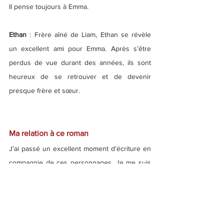
Il pense toujours à Emma.
Ethan 
: Frère aîné de Liam, Ethan se révèle 
un excellent ami pour Emma. Après s’être 
perdus de vue durant des années, ils sont 
heureux de se retrouver et de devenir 
presque frère et sœur.
Ma relation à ce roman
J’ai passé un excellent moment d’écriture en 
compagnie de ces personnages. Je me suis 
beaucoup attachée à eux, mais je suis surtout 
contente d’avoir fait passer un joli message 
concernant le pardon.
C’est un roman qui a eu beaucoup de succès 