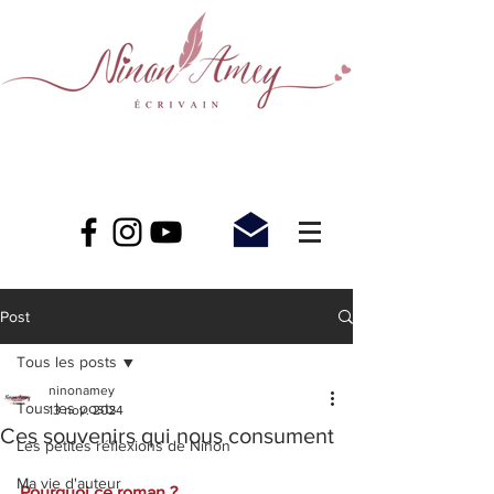
Post
Tous les posts
ninonamey
Tous les posts
13 nov. 2024
Ces souvenirs qui nous consument
Les petites réflexions de Ninon
Ma vie d'auteur
Pourquoi ce roman ?