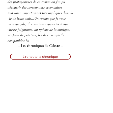
des protagonistes de ce roman où j'ai pu
découvrir des personnages secondaires
tout aussi importants et très impliqués dans la
vie de leurs amis...Un roman que je vous
recommande, il saura vous emporter à une
vitesse fulgurante, au rythme de la musique,
sur fond de peinture, les deux seront-ils
compatibles ?»
– Les chroniques de Celeste –
Lire toute la chronique
«Je lis tous vos livres et c'est toujours un vrai
régal, l'histoire est très agréable et moderne à
la fois. »
–
Patricia