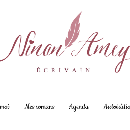
 moi
Mes romans
Agenda
Autoéditi