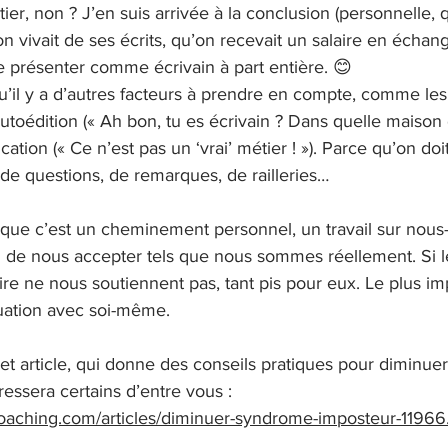
tier, non ? J’en suis arrivée à la conclusion (personnelle,
n vivait de ses écrits, qu’on recevait un salaire en échang
e présenter comme écrivain à part entière. 😊
u’il y a d’autres facteurs à prendre en compte, comme les
/autoédition (« Ah bon, tu es écrivain ? Dans quelle maison d
ation (« Ce n’est pas un ‘vrai’ métier ! »). Parce qu’on do
 de questions, de remarques, de railleries…
s que c’est un cheminement personnel, un travail sur nous
in de nous accepter tels que nous sommes réellement. Si l
e ne nous soutiennent pas, tant pis pour eux. Le plus imp
uation avec soi-même. 
et article, qui donne des conseils pratiques pour diminue
ressera certains d’entre vous :
oaching.com/articles/diminuer-syndrome-imposteur-11966