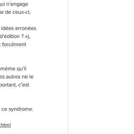
 qui n’engage 
e de ceux-ci, 
 idées erronées 
’édition ? »), 
it forcément 
-même qu'il 
es autres ne le 
ortant, c’est 
r ce syndrome. 
.html