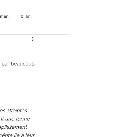
roman
bilan
) par beaucoup 
 
s atteintes 
nt une forme 
mplissement 
ite lié à leur 