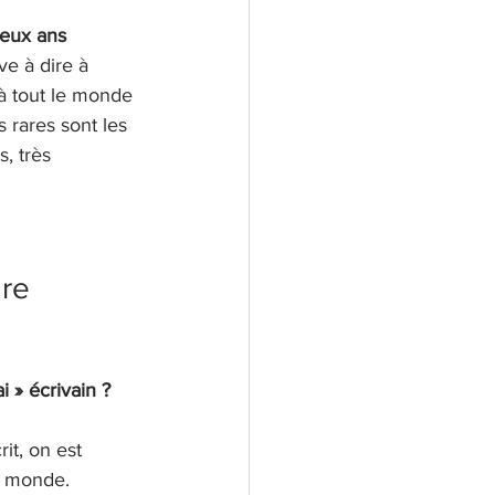
eux ans
e à dire à 
 à tout le monde 
 rares sont les 
, très 
 
re 
i » écrivain ?
it, on est 
e monde. 