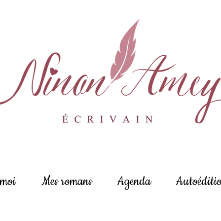
 moi
Mes romans
Agenda
Autoéditi