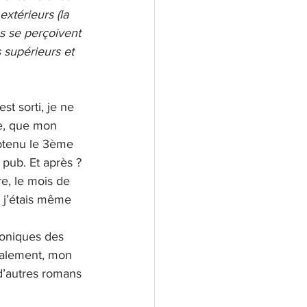
extérieurs (la 
es se perçoivent 
 supérieurs et 
 est sorti, je ne 
se, que mon 
 obtenu le 3ème 
 pub. Et après ? 
re, le mois de 
, j’étais même 
roniques des 
nalement, mon 
d’autres romans 