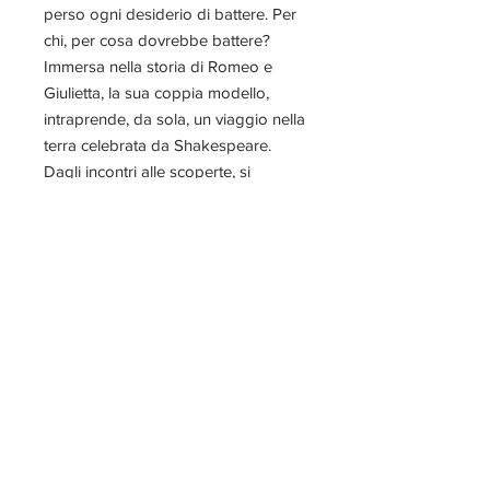
perso ogni desiderio di battere. Per
chi, per cosa dovrebbe battere?
Immersa nella storia di Romeo e
Giulietta, la sua coppia modello,
intraprende, da sola, un viaggio nella
terra celebrata da Shakespeare.
Dagli incontri alle scoperte, si
renderà conto che la vita, per quanto
ingiusta possa essere, può anche
portare momenti di felicità. Riuscirà a
riconoscerli? Questo viaggio le
permetterà di ridare finalmente un
senso alla sua vita?
Nel suo romanzo, Ninon Amey
affronta, con una penna morbida e
delicata, temi sensibili come la
malattia, il lutto e il suicidio.
Accompagna il lettore in un viaggio