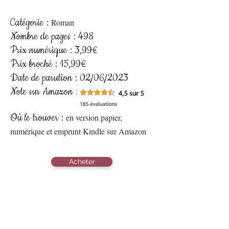
Catégorie :
R
oman
Nombre de pages : 498
Prix numérique : 3,99€
Prix broché : 15
,99€
Date de parution : 02/06/2023
Note sur Amazon :
Où le trouver :
en version papier,
numérique et emprunt Kindle sur Amaz
on
Acheter
On en parle
: