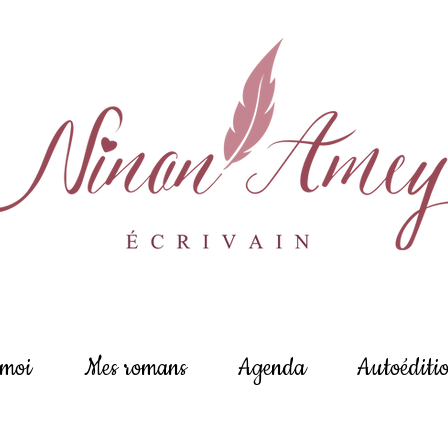
 moi
Mes romans
Agenda
Autoéditi