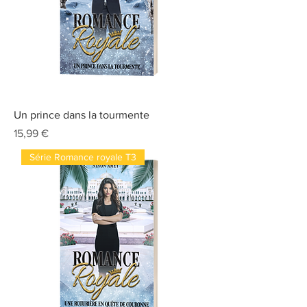
Un prince dans la tourmente
Prix
15,99 €
Série Romance royale T3