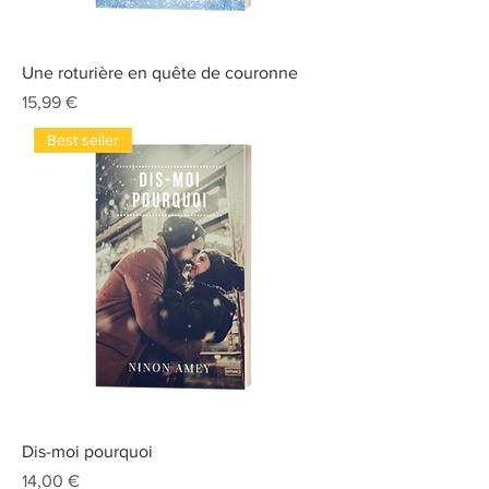
Une roturière en quête de couronne
Prix
15,99 €
Best seller
Dis-moi pourquoi
Prix
14,00 €