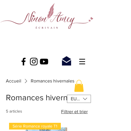
Accueil
Romances hivernales
Romances hivernales
EUR (€)
5 articles
Filtrer et trier
Série Romance royale T1