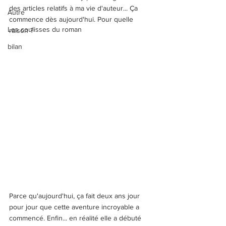
des articles relatifs à ma vie d'auteur... Ça 
Autre
commence dès aujourd'hui. Pour quelle 
Les coulisses du roman
raison ?
bilan
Parce qu'aujourd'hui, ça fait deux ans jour 
pour jour que cette aventure incroyable a 
commencé. Enfin... en réalité elle a débuté 