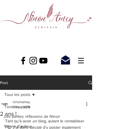
Post
Tous les posts
ninonamey
Tous les posts
6 nov. 2019
2 ans !
Les petites réflexions de Ninon
Tant qu'à avoir un blog, autant le rentabiliser 
Ma vie d'auteur
! 😉 J'ai donc décidé d'y poster également 