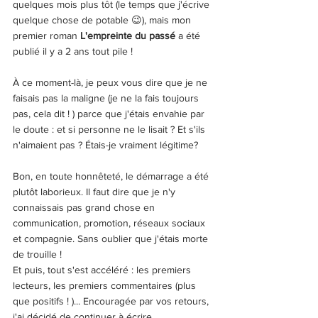
quelques mois plus tôt (le temps que j'écrive 
quelque chose de potable 😉), mais mon 
premier roman 
L'empreinte du passé
 a été 
publié il y a 2 ans tout pile ! 
À ce moment-là, je peux vous dire que je ne 
faisais pas la maligne (je ne la fais toujours 
pas, cela dit ! ) parce que j'étais envahie par 
le doute : et si personne ne le lisait ? Et s'ils 
n'aimaient pas ? Étais-je vraiment légitime?
Bon, en toute honnêteté, le démarrage a été 
plutôt laborieux. Il faut dire que je n'y 
connaissais pas grand chose en 
communication, promotion, réseaux sociaux 
et compagnie. Sans oublier que j'étais morte 
de trouille ! 
Et puis, tout s'est accéléré : les premiers 
lecteurs, les premiers commentaires (plus 
que positifs ! )... Encouragée par vos retours, 
j'ai décidé de continuer à écrire.