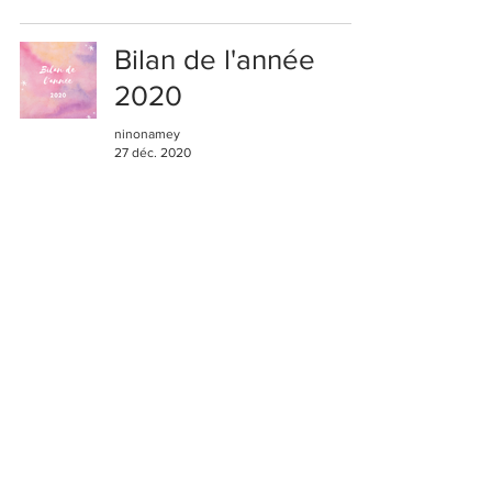
Bilan de l'année
2020
ninonamey
27 déc. 2020
Nos amours
impossibles - Tome
2 : Te retrouver
ninonamey
8 nov. 2020