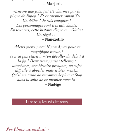
–
Marjorie
«Encore une fois, j'ai été charmée par la
plume de Ninon ! Et ce premier roman YA...
Un délice ! Je suis conquise !
Les personnages sont très attachants.
En tout cas, cette histoire d'amour... Olala !
Un régal !»
– Nanexetilo
«Merci merci merci Ninon Amey pour ce
magnifique roman !
Je n’ai pas réussi à m’en décoller du début à
la fin ! Deux personnages tellement
attachants, une histoire prenante, un sujet
difficile à aborder mais si bien mené...
Qu’il me tarde de retrouver Sophia et Stan
dans la suite de ce premier tome !»
– Nadège
Lire tous les avis lecteurs
Les blogs en parlent :