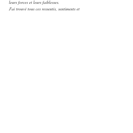
leurs forces et leurs faiblesses.
J'ai trouvé tous ces ressentis, sentiments et
émotions dans la plume de Ninon. Une
nouvelle fois, j'ai découvert de jolis
personnages auxquels on ne peut que
s'attacher.»
– Mes critiques littéraires –
Lire la chronique complète
« Comme chacun des livres que j'ai pu lire de
Ninon Amey, sa plume est très agréable,
légère et pleine de subtilité. Nous avons les
points de vue de Marc et Séréna ce qui donne
un rythme de lecture très entraînant. Nous
trouvons les thèmes du harcèlement, de
l'amour, l'amitié, la famille, les doutes... ce
qui fait une merveilleuse histoire toute en
douceur.